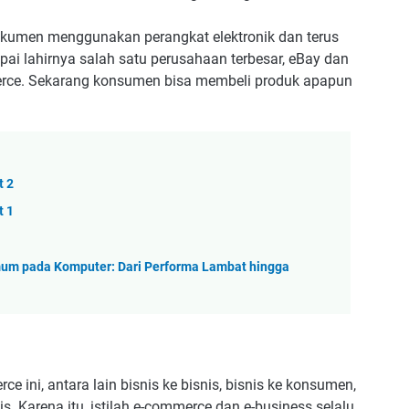
okumen menggunakan perangkat elektronik dan terus
i lahirnya salah satu perusahaan terbesar, eBay dan
rce. Sekarang konsumen bisa membeli produk apapun
t 2
t 1
m pada Komputer: Dari Performa Lambat hingga
e ini, antara lain bisnis ke bisnis, bisnis ke konsumen,
 Karena itu, istilah e-commerce dan e-business selalu