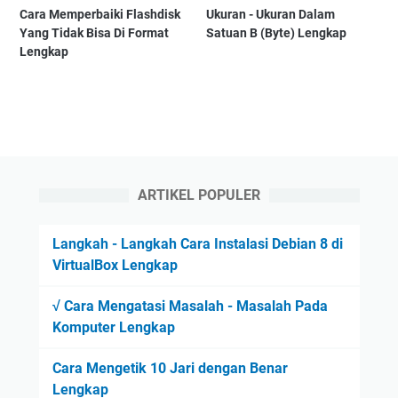
Cara Memperbaiki Flashdisk
Ukuran - Ukuran Dalam
Yang Tidak Bisa Di Format
Satuan B (Byte) Lengkap
Lengkap
ARTIKEL POPULER
Langkah - Langkah Cara Instalasi Debian 8 di
VirtualBox Lengkap
√ Cara Mengatasi Masalah - Masalah Pada
Komputer Lengkap
Cara Mengetik 10 Jari dengan Benar
Lengkap