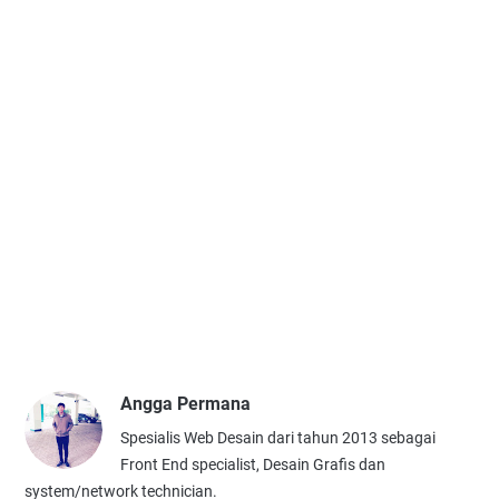
Angga Permana
Spesialis Web Desain dari tahun 2013 sebagai
Front End specialist, Desain Grafis dan
system/network technician.