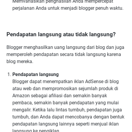
Memvariasikan penghasilan Anda mempercepat
perjalanan Anda untuk menjadi blogger penuh waktu.
Pendapatan langsung atau tidak langsung?
Blogger menghasilkan uang langsung dari blog dan juga
memperoleh pendapatan secara tidak langsung karena
blog mereka.
Pendapatan langsung
Blogger dapat menempatkan iklan AdSense di blog
atau web dan mempromosikan sejumlah produk di
Amazon sebagai afiliasi dan semakin banyak
pembaca, semakin banyak pendapatan yang mulai
mengalir. Ketika lalu lintas tumbuh, pendapatan juga
tumbuh, dan Anda dapat mencobanya dengan bentuk
pendapatan langsung lainnya seperti menjual iklan
langsung ke pengiklan.