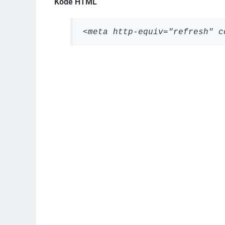
Kode HTML
<meta http-equiv="refresh" c