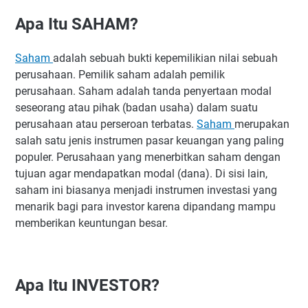
Apa Itu SAHAM?
Apa Itu INVESTOR?
Kalender Jadwal Libur Bursa Saham 2021 Terbaru
Saham
adalah sebuah bukti kepemilikian nilai sebuah
Catatan :
perusahaan. Pemilik saham adalah pemilik
Kesimpulan
perusahaan. Saham adalah tanda penyertaan modal
seseorang atau pihak (badan usaha) dalam suatu
perusahaan atau perseroan terbatas.
Saham
merupakan
salah satu jenis instrumen pasar keuangan yang paling
populer. Perusahaan yang menerbitkan saham dengan
tujuan agar mendapatkan modal (dana). Di sisi lain,
saham ini biasanya menjadi instrumen investasi yang
menarik bagi para investor karena dipandang mampu
memberikan keuntungan besar.
Apa Itu INVESTOR?