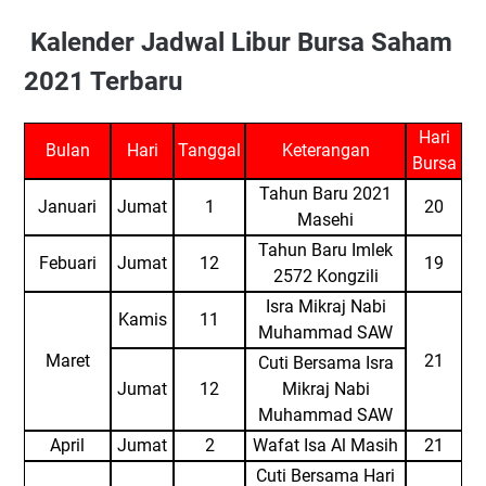
Kalender Jadwal Libur Bursa Saham
2021 Terbaru
Hari
Bulan
Hari
Tanggal
Keterangan
Bursa
Tahun Baru 2021
Januari
Jumat
1
20
Masehi
Tahun Baru Imlek
Febuari
Jumat
12
19
2572 Kongzili
Isra Mikraj Nabi
Kamis
11
Muhammad SAW
Maret
21
Cuti Bersama Isra
Jumat
12
Mikraj Nabi
Muhammad SAW
April
Jumat
2
Wafat Isa Al Masih
21
Cuti Bersama Hari