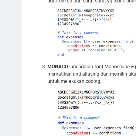
tidak cukup dan surat-surat yg lebar. ti
MONACO :
ini adalah font Monoscape yg 
mematikan anti aliasing dan memilih ukura
untuk melakukan coding.