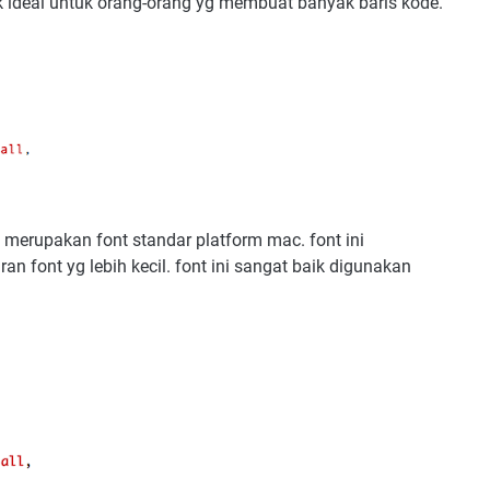
dak ideal untuk orang-orang yg membuat banyak baris kode.
merupakan font standar platform mac. font ini
n font yg lebih kecil. font ini sangat baik digunakan