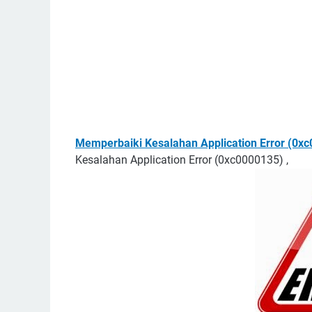
Memperbaiki Kesalahan Application Error (0xc
Kesalahan Application Error (0xc0000135) ,